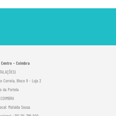
 Centro - Coimbra
TALAÇÕES)
o Correia, Bloco 9 - Loja 2
o da Portela
7 COIMBRA
ocal:
Mafalda Sousa
Nacional +351 214 789 500