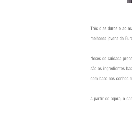
Beatriz Epifân
Três dias duros e ao m
melhores jovens da Euro
Meses de cuidada prepa
são os ingredientes ba
com base nos conhecim
A partir de agora, o c