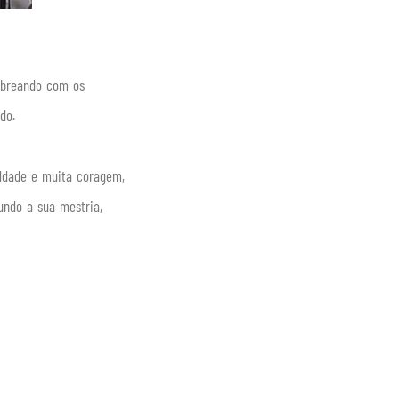
ombreando com os
do.
ildade e muita coragem,
undo a sua mestria,