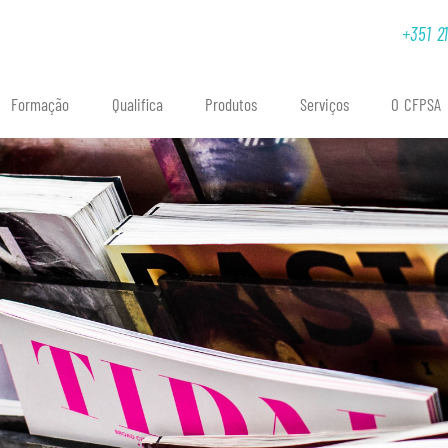
 deprecated[/var/www/cfpsa/public_html/versions/v7.5.8.1/app/tpl/client.506
+351 2
Formação
Qualifica
Produtos
Serviços
O CFPSA