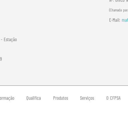
(Chamada para
E-Mail:
maf
- Estação
29
ormação
Qualifica
Produtos
Serviços
O CFPSA