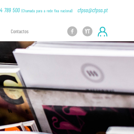
024717/custompage/_banner.html.php|40]
14 789 500
cfpsa@cfpsa.pt
(Chamada para a rede fixa nacional)
Contactos