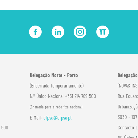
Delegação Norte - Porto
Delegação
(Encerrada temporariamente)
(NOVAS INS
N.º Único Nacional +351 214 789 500
Rua Eduard
Urbanizaçã
(Chamada para a rede fixa nacional)
3030 - 10
E-Mail:
cfpsa@cfpsa.pt
9 500
Contacto L
Nº. Único 