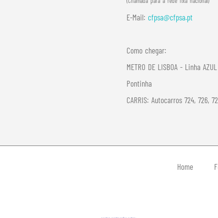
(Chamada para a rede fixa nacional)
E-Mail:
cfpsa@cfpsa.pt
Como chegar:
METRO DE LISBOA - Linha AZUL 
Pontinha
CARRIS: Autocarros 724, 726, 7
Home
F