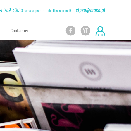
024717/custompage/_banner.html.php|40]
14 789 500
cfpsa@cfpsa.pt
(Chamada para a rede fixa nacional)
Contactos