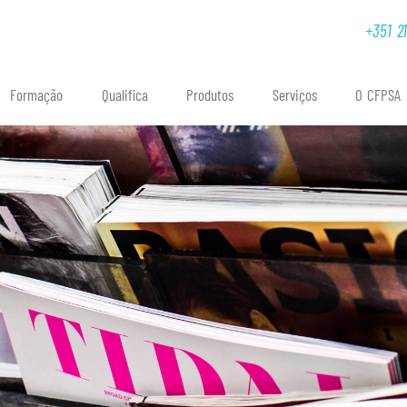
 deprecated[/var/www/cfpsa/public_html/versions/v7.5.8.1/app/tpl/client.506
+351 2
Formação
Qualifica
Produtos
Serviços
O CFPSA