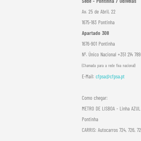
Sede - Pontinha / Odivelas
Av. 25 de Abril, 22
1675-183 Pontinha
Apartado 308
1676-901 Pontinha
Nº. Único Nacional +351 214 78
(Chamada para a rede fixa nacional)
E-Mail:
cfpsa@cfpsa.pt
Como chegar:
METRO DE LISBOA - Linha AZUL 
Pontinha
CARRIS: Autocarros 724, 726, 7