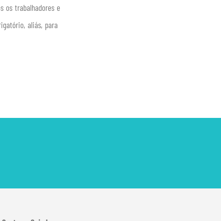
s os trabalhadores e
atório, aliás, para