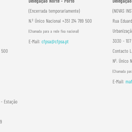
Delegação Norte - Porto
Delegação
(Encerrada temporariamente)
(NOVAS INS
N.º Único Nacional +351 214 789 500
Rua Eduard
Urbanizaçã
(Chamada para a rede fixa nacional)
3030 - 10
E-Mail:
cfpsa@cfpsa.pt
9 500
Contacto L
Nº. Único 
(Chamada para
E-Mail:
maf
- Estação
29