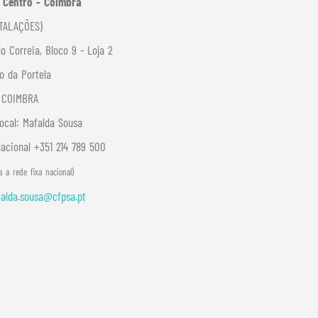
 Centro - Coimbra
TALAÇÕES)
o Correia, Bloco 9 - Loja 2
o da Portela
7 COIMBRA
ocal:
Mafalda Sousa
Nacional +351 214 789 500
 a rede fixa nacional)
alda.sousa@cfpsa.pt